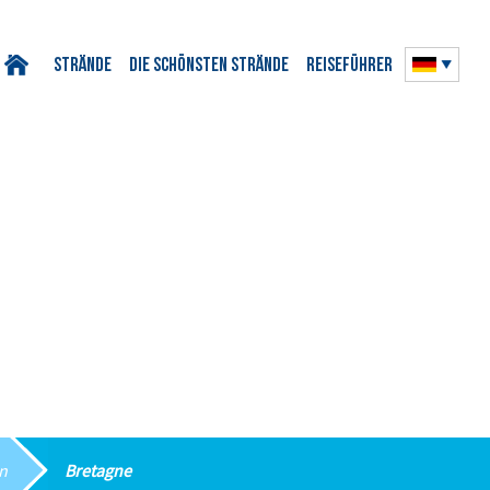
Strände
Die schönsten Strände
Reiseführer
en
Bretagne