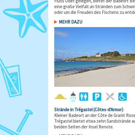
Fluss Odet gelegen, bietet der Badeort B
eine große Vielfalt an Stränden zum Schw
oder um die Freuden des Fischens zu entd
MEHR DAZU
Strände in Trégastel
(Côtes-d'Armor)
Kleiner Badeort an der Côte de Granit Rose
Trégastel bietet etwa zehn Sandstrände a
beiden Seiten der Insel Renote.