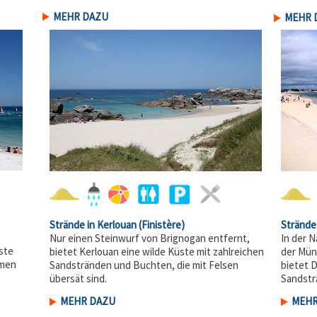
MEHR DAZU
MEHR 
Strände in Kerlouan
(Finistère)
Strände
Nur einen Steinwurf von Brignogan entfernt,
In der 
ste
bietet Kerlouan eine wilde Küste mit zahlreichen
der Mün
hmen
Sandstränden und Buchten, die mit Felsen
bietet 
übersät sind.
Sandst
MEHR DAZU
MEHR